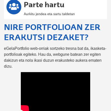
Parte hartu
Aurkitu jendea eta sartu taldetan
NIRE PORTFOLIOAN ZER
ERAKUTSI DEZAKET?
eGelaPortfolio web-orriak sortzeko tresna bat da, ikasketa-
portfolioak egiteko. Hau da, webgune batean zer egiten
dakizun eta nola ikasi duzun erakusteko aukera ematen
dizu.