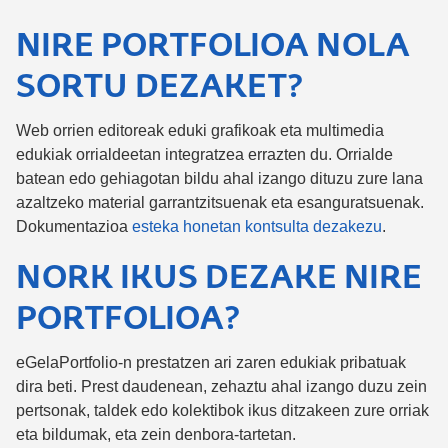
NIRE PORTFOLIOA NOLA
SORTU DEZAKET?
Web orrien editoreak eduki grafikoak eta multimedia
edukiak orrialdeetan integratzea errazten du. Orrialde
batean edo gehiagotan bildu ahal izango dituzu zure lana
azaltzeko material garrantzitsuenak eta esanguratsuenak.
Dokumentazioa
esteka honetan kontsulta dezakezu
.
NORK IKUS DEZAKE NIRE
PORTFOLIOA?
eGelaPortfolio-n prestatzen ari zaren edukiak pribatuak
dira beti. Prest daudenean, zehaztu ahal izango duzu zein
pertsonak, taldek edo kolektibok ikus ditzakeen zure orriak
eta bildumak, eta zein denbora-tartetan.