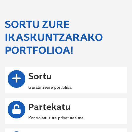
SORTU ZURE
IKASKUNTZARAKO
PORTFOLIOA!
Sortu
Garatu zeure portfolioa
Partekatu
Kontrolatu zure pribatutasuna