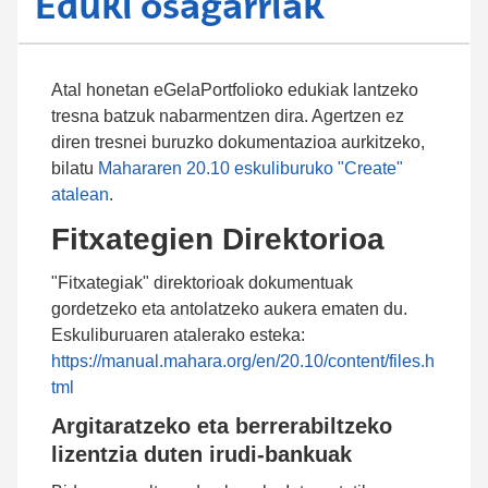
Eduki osagarriak
Atal honetan eGelaPortfolioko edukiak lantzeko
tresna batzuk nabarmentzen dira. Agertzen ez
diren tresnei buruzko dokumentazioa aurkitzeko,
bilatu
Mahararen 20.10 eskuliburuko "Create"
atalean
.
Fitxategien Direktorioa
"Fitxategiak" direktorioak dokumentuak
gordetzeko eta antolatzeko aukera ematen du.
Eskuliburuaren atalerako esteka:
https://manual.mahara.org/en/20.10/content/files.h
tml
Argitaratzeko eta berrerabiltzeko
lizentzia duten irudi-bankuak