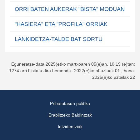
ORRI BATEN AUKERAK "BISTA" MODUAN
"HASIERA" ETA "PROFILA" ORRIAK
LANKIDETZA-TALDE BAT SORTU
Eguneratze-data 2025(e)ko martxoaren 05(e)an, 10:19 (e)tan;
1274 orri bisitatu dira hemendik: 2022(e)ko abuztuak 01 , hona:
2026(e)ko uztailak 22
Pribatutasun politika
Erabiltzeko Baldintzak
Intzidentziak