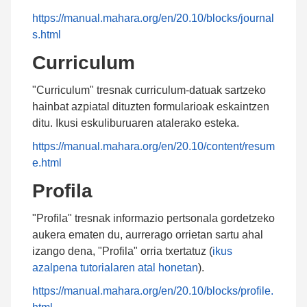
https://manual.mahara.org/en/20.10/blocks/journal
s.html
Curriculum
"Curriculum" tresnak curriculum-datuak sartzeko
hainbat azpiatal dituzten formularioak eskaintzen
ditu. Ikusi eskuliburuaren atalerako esteka.
https://manual.mahara.org/en/20.10/content/resum
e.html
Profila
"Profila" tresnak informazio pertsonala gordetzeko
aukera ematen du, aurrerago orrietan sartu ahal
izango dena, "Profila" orria txertatuz (
ikus
azalpena tutorialaren atal honetan
).
https://manual.mahara.org/en/20.10/blocks/profile.