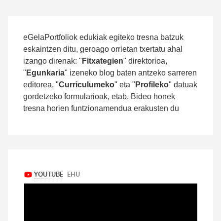
eGelaPortfoliok edukiak egiteko tresna batzuk
eskaintzen ditu, geroago orrietan txertatu ahal
izango direnak: "
Fitxategien
" direktorioa,
"
Egunkaria
" izeneko blog baten antzeko sarreren
editorea, "
Curriculumeko
" eta "
Profileko
" datuak
gordetzeko formularioak, etab. Bideo honek
tresna horien funtzionamendua erakusten du