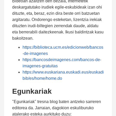
Bideoan azaltzen den bezala, Internetetik
deskargatutako irudiek egile-eskubideak izan ohi
dituzte, eta, beraz, ezin dira beste orri batzuetan
argitaratu. Ondorengo esteketan, lizentzia irekiak
dituzten irudi-biltegien zerrendak daude, aldatu
eta berrerabili daitezkeenak. Ikusi baldintzak kasu
bakoitzean.
https://biblioteca.ucm.es/edicionweb/bancos
-de-imagenes
https://bancosdeimagenes.com/bancos-de-
imagenes-gratuitas
https://www.euskariana.euskadi.eus/euskadi
bib/es/home/home.do
Egunkariak
"Egunkariak" tresna blog baten antzeko sarreren
editorea da. Jarraian, dagokion eskuliburuko
atalerako esteka aurkituko duzu: